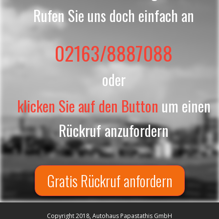
Rufen Sie uns doch einfach an
02163/8887088
oder
klicken Sie auf den Button
um einen
Rückruf anzufordern
Gratis Rückruf anfordern
Copyright 2018, Autohaus Papastathis GmbH